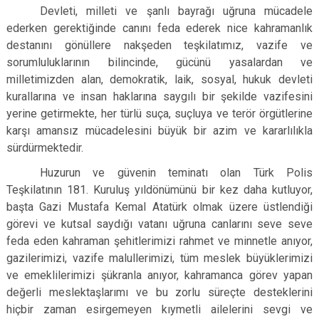
Devleti, milleti ve şanlı bayrağı uğruna mücadele
ederken gerektiğinde canını feda ederek nice kahramanlık
destanını gönüllere nakşeden teşkilatımız, vazife ve
sorumluluklarının bilincinde, gücünü yasalardan ve
milletimizden alan, demokratik, laik, sosyal, hukuk devleti
kurallarına ve insan haklarına saygılı bir şekilde vazifesini
yerine getirmekte, her türlü suça, suçluya ve terör örgütlerine
karşı amansız mücadelesini büyük bir azim ve kararlılıkla
sürdürmektedir.
Huzurun ve güvenin teminatı olan Türk Polis
Teşkilatının 181. Kuruluş yıldönümünü bir kez daha kutluyor,
başta Gazi Mustafa Kemal Atatürk olmak üzere üstlendiği
görevi ve kutsal saydığı vatanı uğruna canlarını seve seve
feda eden kahraman şehitlerimizi rahmet ve minnetle anıyor,
gazilerimizi, vazife malullerimizi, tüm meslek büyüklerimizi
ve emeklilerimizi şükranla anıyor, kahramanca görev yapan
değerli meslektaşlarımı ve bu zorlu süreçte desteklerini
hiçbir zaman esirgemeyen kıymetli ailelerini sevgi ve